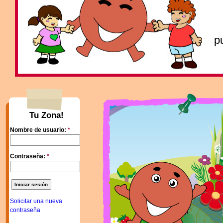
p
Tu Zona!
Nombre de usuario:
*
Contraseña:
*
Solicitar una nueva
contraseña